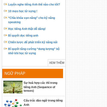
Luyện nghe tiếng Anh thế nào cho tốt?
10 mẹo học từ vựng !
“Chìa khóa vạn năng” cho kỹ năng
speaking
Học tiếng Anh thật dễ dàng!
Bí quyết đọc tiếng anh
Chiến lược để phát triển kỹ năng nói
Bí quyết tăng cường “dung lượng” bộ
nhớ khi học từ vựng
XEM THÊM
NGỮ PHÁP
Sự hoà hợp các thì trong
tiếng Anh (Sequence of
tenses)
Cấu trúc đảo ngữ trong tiếng
Anh