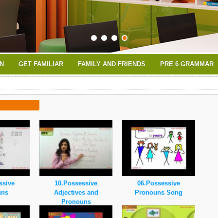
N
GET FAMILIAR
FAMILY AND FRIENDS
PRE 6 GRAMMAR
ssive
10.Possessive
06.Possessive
uns
Adjectives and
Pronouns Song
Pronouns