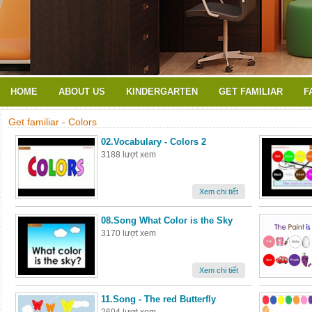
HOME
ABOUT US
KINDERGARTEN
GET FAMILIAR
F
Get familiar - Colors
02.Vocabulary - Colors 2
3188 lượt xem
Xem chi tiết
08.Song What Color is the Sky
3170 lượt xem
Xem chi tiết
11.Song - The red Butterfly