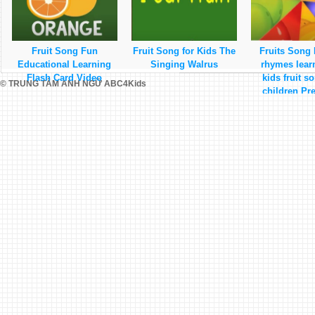
Fruit Song Fun
Fruit Song for Kids The
Fruits Song
Educational Learning
Singing Walrus
rhymes lear
Flash Card Video
kids fruit s
© TRUNG TÂM ANH NGỮ ABC4Kids
children Pr
learning 