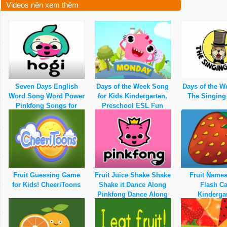
Videos nên xem thêm
Seven Days English
Days of the Week Song
Days of the 
Word Song Word Power
for Kids Kindergarten,
The Singing
Pinkfong Songs for
Preschool ESL Fun
Children
Kids English
Fruit Guessing Game
Fruit Juice Shake Shake
Fruit Name
for Kids! CheeriToons
Shake it Dance Along
Flash C
Pinkfong Dance Along
Kinderga
for Children
Preschool, ES
Fun Kids E