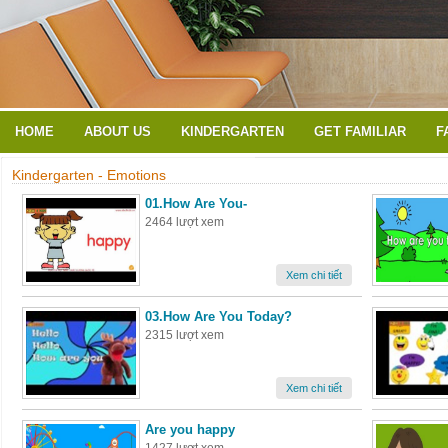
HOME
ABOUT US
KINDERGARTEN
GET FAMILIAR
F
Kindergarten - Emotions
01.How Are You-
2464 lượt xem
Xem chi tiết
03.How Are You Today?
2315 lượt xem
Xem chi tiết
Are you happy