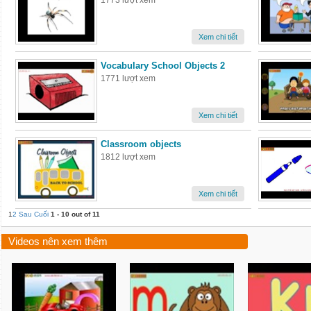
1773 lượt xem
Xem chi tiết
Vocabulary School Objects 2
1771 lượt xem
Xem chi tiết
Classroom objects
1812 lượt xem
Xem chi tiết
1
2
Sau
Cuối
1 - 10 out of 11
Videos nên xem thêm