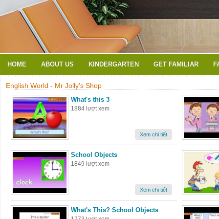
HOME
ABOUT US
KINDERGARTEN
GET FAMILIAR
F
English World - Mr Jolly's Shop
What's this 3
1884 lượt xem
Xem chi tiết
School Objects
1849 lượt xem
Xem chi tiết
What's This? School Objects