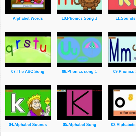
Alphabet Words
10.Phonics Song 3
11.Sounds
07.The ABC Song
08.Phonics song 1
09.Phonics
04.Alphabet Sounds
05.Alphabet Song
02.Alphabets 